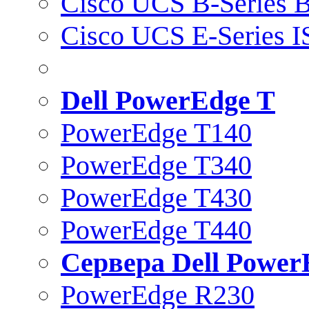
Cisco UCS B-Series B
Cisco UCS E-Series 
Dell PowerEdge T
PowerEdge T140
PowerEdge T340
PowerEdge T430
PowerEdge T440
Сервера Dell Power
PowerEdge R230