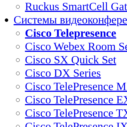
Ruckus SmartCell Ga
Системы видеоконфер
Cisco Telepresence
Cisco Webex Room Se
Cisco SX Quick Set
Cisco DX Series
Cisco TelePresence M
Cisco TelePresence E
Cisco TelePresence T
Cisco TelePresence I