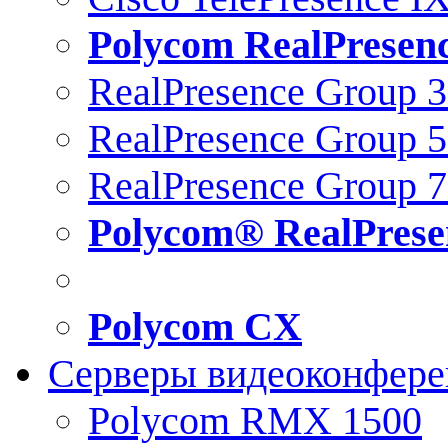
Polycom RealPresen
RealPresence Group 
RealPresence Group 
RealPresence Group 
Polycom® RealPrese
Polycom CX
Серверы видеоконфер
Polycom RMX 1500