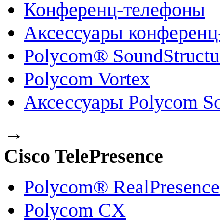
Конференц-телефоны
Аксессуары конференц
Polycom® SoundStruct
Polycom Vortex
Аксессуары Polycom So
→
Cisco TelePresence
Polycom® RealPresenc
Polycom CX