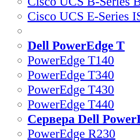
Cisco UCS B-Series B
Cisco UCS E-Series 
Dell PowerEdge T
PowerEdge T140
PowerEdge T340
PowerEdge T430
PowerEdge T440
Сервера Dell Power
PowerEdge R230