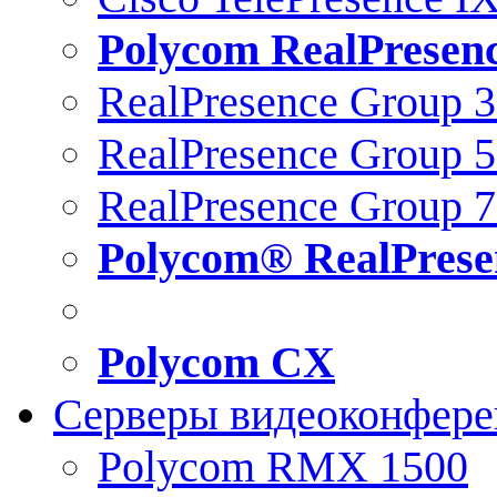
Polycom RealPresen
RealPresence Group 
RealPresence Group 
RealPresence Group 
Polycom® RealPrese
Polycom CX
Серверы видеоконфер
Polycom RMX 1500