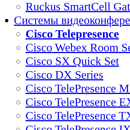
Ruckus SmartCell Ga
Системы видеоконфер
Cisco Telepresence
Cisco Webex Room Se
Cisco SX Quick Set
Cisco DX Series
Cisco TelePresence M
Cisco TelePresence E
Cisco TelePresence T
Cisco TelePresence I