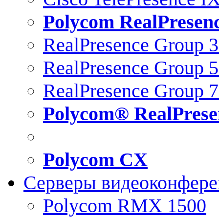
Polycom RealPresen
RealPresence Group 
RealPresence Group 
RealPresence Group 
Polycom® RealPrese
Polycom CX
Серверы видеоконфер
Polycom RMX 1500