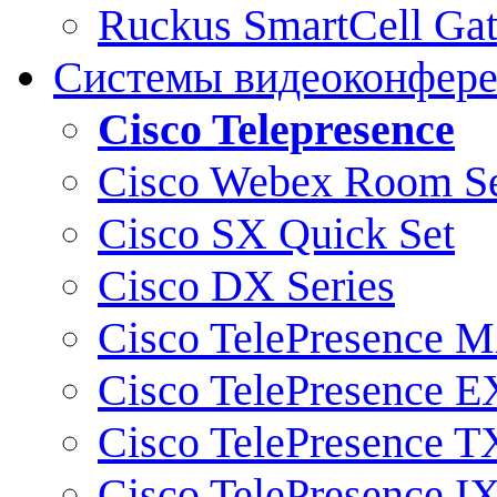
Ruckus SmartCell Ga
Системы видеоконфер
Cisco Telepresence
Cisco Webex Room Se
Cisco SX Quick Set
Cisco DX Series
Cisco TelePresence M
Cisco TelePresence E
Cisco TelePresence T
Cisco TelePresence I