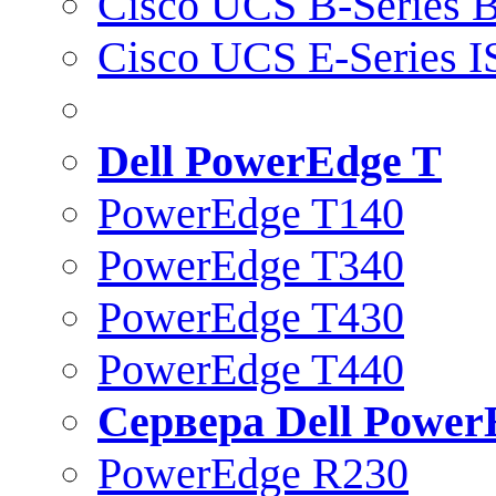
Cisco UCS B-Series B
Cisco UCS E-Series 
Dell PowerEdge T
PowerEdge T140
PowerEdge T340
PowerEdge T430
PowerEdge T440
Сервера Dell Power
PowerEdge R230