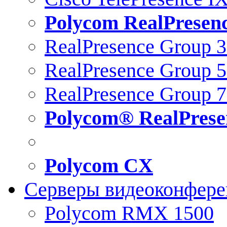
Polycom RealPresen
RealPresence Group 
RealPresence Group 
RealPresence Group 
Polycom® RealPrese
Polycom CX
Серверы видеоконфер
Polycom RMX 1500