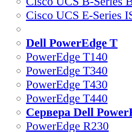
Cisco UCS B-Series B
Cisco UCS E-Series 
Dell PowerEdge T
PowerEdge T140
PowerEdge T340
PowerEdge T430
PowerEdge T440
Сервера Dell Power
PowerEdge R230