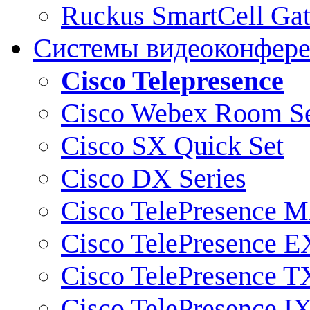
Ruckus SmartCell Ga
Системы видеоконфер
Cisco Telepresence
Cisco Webex Room Se
Cisco SX Quick Set
Cisco DX Series
Cisco TelePresence M
Cisco TelePresence E
Cisco TelePresence T
Cisco TelePresence I