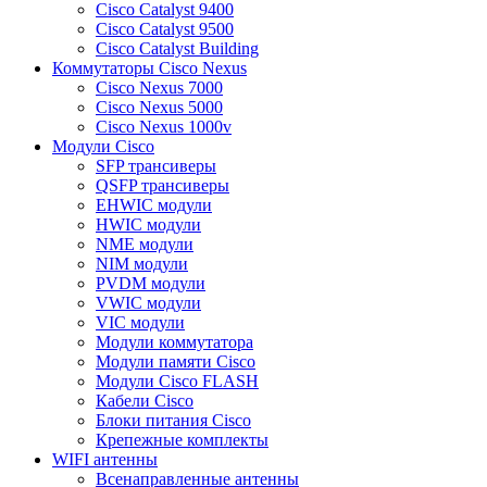
Cisco Catalyst 9400
Cisco Catalyst 9500
Cisco Catalyst Building
Коммутаторы Cisco Nexus
Cisco Nexus 7000
Cisco Nexus 5000
Cisco Nexus 1000v
Модули Cisco
SFP трансиверы
QSFP трансиверы
EHWIC модули
HWIC модули
NME модули
NIM модули
PVDM модули
VWIC модули
VIC модули
Модули коммутатора
Модули памяти Cisco
Модули Cisco FLASH
Кабели Cisco
Блоки питания Cisco
Крепежные комплекты
WIFI антенны
Всенаправленные антенны