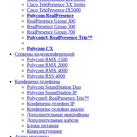
Cisco TelePresence TX Series
Cisco TelePresence IX5000
Polycom RealPresence
RealPresence Group 300
RealPresence Group 500
RealPresence Group 700
Polycom® RealPresence Trio™
Polycom CX
Серверы видеоконференций
Polycom RMX 1500
Polycom RMX 2000
Polycom RMX 4000
Polycom RSS 4000
Конференц-телефоны
Polycom SoundStation Duo
Polycom SoundStation IP
Polycom® RealPresence Trio™
Конференц-телефон IP
Конференц-телефон аналог
Дополнительные микрофоны
Дополнительные кабели
Блоки питания
Комплектующие
Аудио микшеры