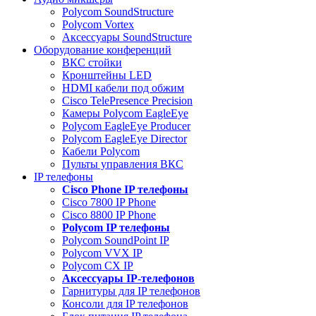
Polycom SoundStructure
Polycom Vortex
Аксессуары SoundStructure
Оборудование конференций
ВКС стойки
Кронштейны LED
HDMI кабели под обжим
Cisco TelePresence Precision
Камеры Polycom EagleEye
Polycom EagleEye Producer
Polycom EagleEye Director
Кабели Polycom
Пульты управления ВКС
IP телефоны
Сisco Phone IP телефоны
Cisco 7800 IP Phone
Cisco 8800 IP Phone
Polycom IP телефоны
Polycom SoundPoint IP
Polycom VVX IP
Polycom CX IP
Аксессуары IP-телефонов
Гарнитуры для IP телефонов
Консоли для IP телефонов