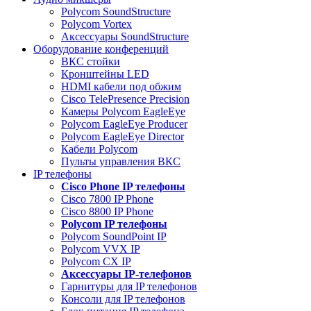
Polycom SoundStructure
Polycom Vortex
Аксессуары SoundStructure
Оборудование конференций
ВКС стойки
Кронштейны LED
HDMI кабели под обжим
Cisco TelePresence Precision
Камеры Polycom EagleEye
Polycom EagleEye Producer
Polycom EagleEye Director
Кабели Polycom
Пульты управления ВКС
IP телефоны
Сisco Phone IP телефоны
Cisco 7800 IP Phone
Cisco 8800 IP Phone
Polycom IP телефоны
Polycom SoundPoint IP
Polycom VVX IP
Polycom CX IP
Аксессуары IP-телефонов
Гарнитуры для IP телефонов
Консоли для IP телефонов