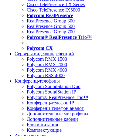
Cisco TelePresence TX Series
Cisco TelePresence IX5000
Polycom RealPresence
RealPresence Group 300
RealPresence Group 500
RealPresence Group 700
Polycom® RealPresence Trio™
Polycom CX
Серверы видеоконференций
Polycom RMX 1500
Polycom RMX 2000
Polycom RMX 4000
Polycom RSS 4000
Конференц-телефоны
Polycom SoundStation Duo
Polycom SoundStation IP
Polycom® RealPresence Trio™
Конференц-телефон IP
Конференц-телефон аналог
Дополнительные микрофоны
Дополнительные кабели
Блоки питания
Комплектующие
Аудио микшеры